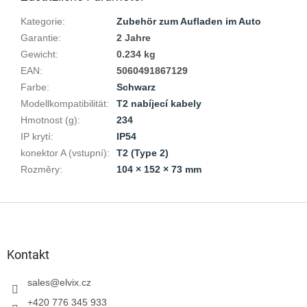
Kategorie
:
Zubehör zum Aufladen im Auto
Garantie
:
2 Jahre
Gewicht
:
0.234 kg
EAN
:
5060491867129
Farbe
:
Schwarz
Modellkompatibilität
:
T2 nabíjecí kabely
Hmotnost (g)
:
234
IP krytí
:
IP54
konektor A (vstupní)
:
T2 (Type 2)
Rozměry
:
104 × 152 × 73 mm
F
u
ß
z
Kontakt
e
i
sales
@
elvix.cz
l
+420 776 345 933