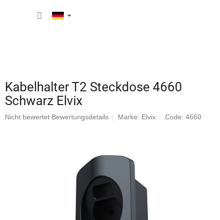
Zum
WARE
Inhalt
springen
Kabelhalter T2 Steckdose 4660
Schwarz Elvix
Die
Nicht bewertet
Bewertungsdetails
Marke:
Elvix
Code: 4660
durchschnittliche
Produktbewertung
ist
0,0
von
5
Sternen.