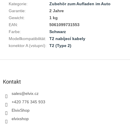
Kategorie
:
Zubehör zum Aufladen im Auto
Garantie
:
2 Jahre
Gewicht
:
1 kg
EAN
:
5061099731553
Farbe
:
Schwarz
Modellkompatibilität
:
T2 nabíjecí kabely
konektor A (vstupní)
:
T2 (Type 2)
F
u
ß
z
Kontakt
e
i
sales
@
elvix.cz
l
+420 776 345 933
e
ElvixShop
elvixshop