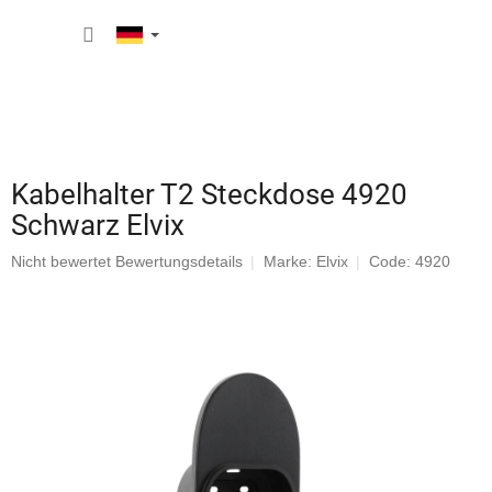
Zum
WARE
Inhalt
springen
Kabelhalter T2 Steckdose 4920
Schwarz Elvix
Die
Nicht bewertet
Bewertungsdetails
Marke:
Elvix
Code: 4920
durchschnittliche
Produktbewertung
ist
0,0
von
5
Sternen.