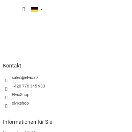
Zum
WARE
Inhalt
springen
F
u
ß
z
Kontakt
e
i
sales
@
elvix.cz
l
+420 776 345 933
e
ElvixShop
elvixshop
Informationen für Sie