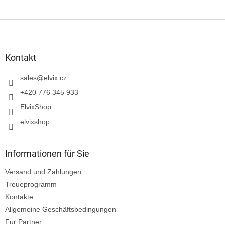
F
u
ß
z
Kontakt
e
i
sales
@
elvix.cz
l
+420 776 345 933
e
ElvixShop
elvixshop
Informationen für Sie
Versand und Zahlungen
Treueprogramm
Kontakte
Allgemeine Geschäftsbedingungen
Für Partner