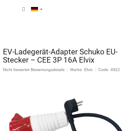
Zum
WARE
Inhalt
springen
EV-Ladegerät-Adapter Schuko EU-
Stecker – CEE 3P 16A Elvix
Die
Nicht bewertet
Bewertungsdetails
Marke:
Elvix
Code: 4922
durchschnittliche
Produktbewertung
ist
0,0
von
5
Sternen.