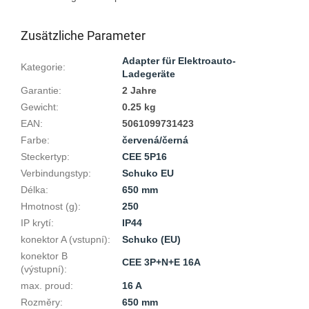
Zusätzliche Parameter
Adapter für Elektroauto-
Kategorie
:
Ladegeräte
Garantie
:
2 Jahre
Gewicht
:
0.25 kg
EAN
:
5061099731423
Farbe
:
červená/černá
Steckertyp
:
CEE 5P16
Verbindungstyp
:
Schuko EU
Délka
:
650 mm
Hmotnost (g)
:
250
IP krytí
:
IP44
konektor A (vstupní)
:
Schuko (EU)
konektor B
CEE 3P+N+E 16A
(výstupní)
:
max. proud
:
16 A
Rozměry
:
650 mm