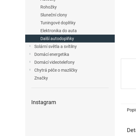
n
Rohožky
e
Sluneční clony
l
Tuningové doplňky
Elektronika do auta
Další autodoplňky
Solární světla a svítilny
Domácí energetika
Domácí videotelefony
Chytrá péče o mazlíčky
Značky
Instagram
Popi
Det