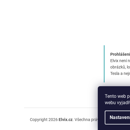
Prohlášení
Elvix není 
obrázků, l
Tesla a nej
Tento web p
webu vyjadřu
Nastaven
Copyright 2026
Elvix.cz
. Všechna práva vyhrazena.
Upr