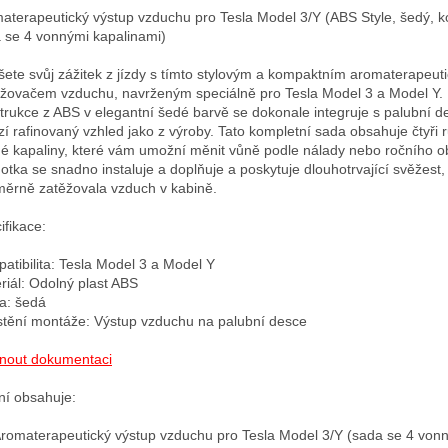
aterapeutický výstup vzduchu pro Tesla Model 3/Y (ABS Style, šedý, ko
 se 4 vonnými kapalinami)

šete svůj zážitek z jízdy s tímto stylovým a kompaktním aromaterapeuti
žovačem vzduchu, navrženým speciálně pro Tesla Model 3 a Model Y. 
trukce z ABS v elegantní šedé barvě se dokonale integruje s palubní de
zí rafinovaný vzhled jako z výroby. Tato kompletní sada obsahuje čtyři r
é kapaliny, které vám umožní měnit vůně podle nálady nebo ročního ob
otka se snadno instaluje a doplňuje a poskytuje dlouhotrvající svěžest, 
ěrně zatěžovala vzduch v kabině.

fikace: 

atibilita: Tesla Model 3 a Model Y

riál: Odolný plast ABS

a: šedá

tění montáže: Výstup vzduchu na palubní desce

nout dokumentaci
ní obsahuje:

Aromaterapeutický výstup vzduchu pro Tesla Model 3/Y (sada se 4 vonn