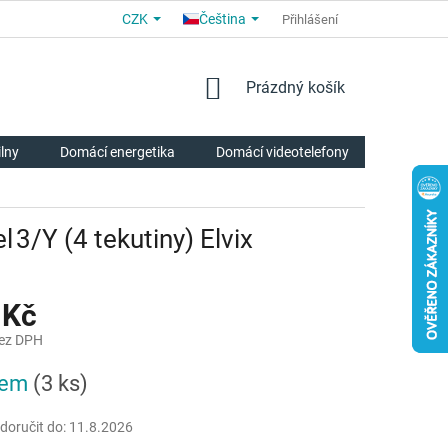
CZK
Čeština
OBCHODNÍ PODMÍNKY
PRO PARTNERY
Přihlášení
O NÁS
HODNOCE
NÁKUPNÍ
Prázdný košík
KOŠÍK
ilny
Domácí energetika
Domácí videotelefony
Chytrá p
 3/Y (4 tekutiny) Elvix
 Kč
bez DPH
dem
(3 ks)
oručit do:
11.8.2026