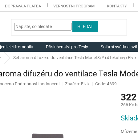
DOPRAVA A PLATBA
VĚRNOSTNÍ PROGRAM
KONTAKTY
HLEDAT
jení elektromobilů
Příslušenství pro Tesly
Solární světla a svít
y
Set aroma difuzéru do ventilace Tesla Model 3/Y (4 tekutiny) Elvix
aroma difuzéru do ventilace Tesla Model
né
noceno
Podrobnosti hodnocení
Značka:
Elvix
Code: 4699
ení
322
u
266 Kč 
Měrná
Skla
cena:
ek.
Můžeme d