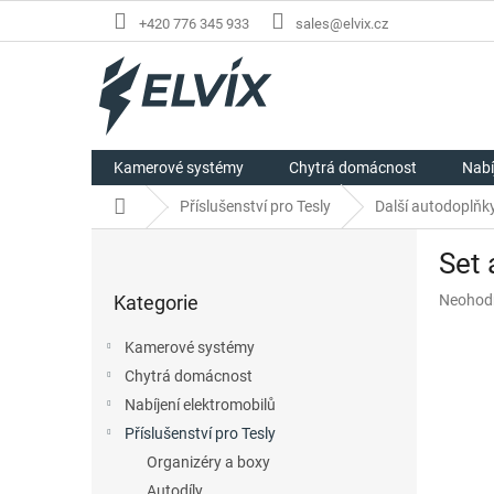
Přejít
+420 776 345 933
sales@elvix.cz
na
obsah
Kamerové systémy
Chytrá domácnost
Nabí
Domů
Příslušenství pro Tesly
Další autodoplňk
P
Set 
o
Přeskočit
s
Průměr
Kategorie
Neohod
kategorie
t
hodnoc
r
produkt
Kamerové systémy
a
je
Chytrá domácnost
n
0,0
z
Nabíjení elektromobilů
n
5
í
Příslušenství pro Tesly
hvězdič
p
Organizéry a boxy
a
Autodíly