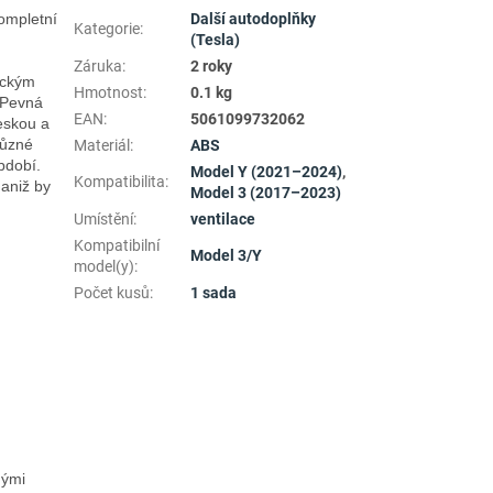
mpletní 
Další autodoplňky
Kategorie
:
(Tesla)
Záruka
:
2 roky
ckým 
Hmotnost
:
0.1 kg
Pevná 
EAN
:
5061099732062
skou a 
ůzné 
Materiál
:
ABS
dobí. 
Model Y (2021–2024)
,
Kompatibilita
:
aniž by 
Model 3 (2017–2023)
Umístění
:
ventilace
Kompatibilní
Model 3/Y
model(y)
:
Počet kusů
:
1 sada
ými 