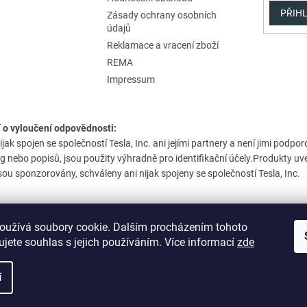
PŘIHL
Zásady ochrany osobních
údajů
Reklamace a vracení zboží
REMA
Impressum
 o vyloučení odpovědnosti:
nijak spojen se společností Tesla, Inc. ani jejími partnery a není jimi po
og nebo popisů, jsou použity výhradně pro identifikační účely.Produkty u
sou sponzorovány, schváleny ani nijak spojeny se společností Tesla, Inc.
oužívá soubory cookie. Dalším procházením tohoto
jete souhlas s jejich používáním. Více informací
zde
í
avit nastavení cookies