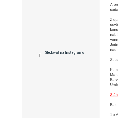
Arom
sada
Zlep
osvě
kons
nabí
vonn
Jedn
nadm
Sledovat na Instagramu
Speci
Komp
Mate
Barv
Umís
Stáh
Bale
1 x 