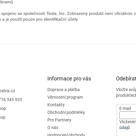
linami)

 spojeno se společností Tesla, Inc. Zobrazený produkt není oficiálním 
Informace pro vás
Odebírat
Doprava a platba
Vložte svů
@
elvix.cz
produktec
Věrnostní program
776 345 933
Kontakty
hop
E-mail
Obchodní podmínky
hop
Pro Partnery
Vložením
O nás
údajů
Hodnocení obchodu