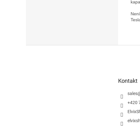
kapa
Není
Z
á
p
a
t
Kontakt
í
sales
+420 
ElvixS
elvixs